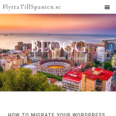
FlyttaTillSpanien.se
BLOGG
Artiklar om att flytta till Spanien
HOW TO MIGRATE YOUR WORDPRESS