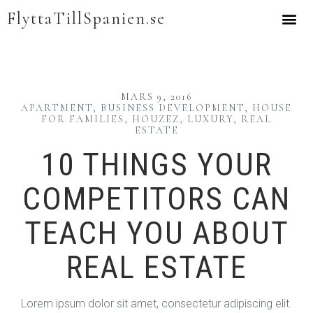
FlyttaTillSpanien.se
MARS 9, 2016
APARTMENT
,
BUSINESS DEVELOPMENT
,
HOUSE
FOR FAMILIES
,
HOUZEZ
,
LUXURY
,
REAL
ESTATE
10 THINGS YOUR
COMPETITORS CAN
TEACH YOU ABOUT
REAL ESTATE
Lorem ipsum dolor sit amet, consectetur adipiscing elit.