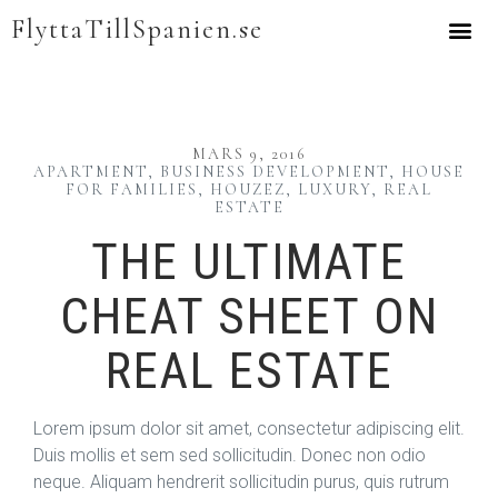
FlyttaTillSpanien.se
MARS 9, 2016
APARTMENT
,
BUSINESS DEVELOPMENT
,
HOUSE
FOR FAMILIES
,
HOUZEZ
,
LUXURY
,
REAL
ESTATE
THE ULTIMATE
CHEAT SHEET ON
REAL ESTATE
Lorem ipsum dolor sit amet, consectetur adipiscing elit.
Duis mollis et sem sed sollicitudin. Donec non odio
neque. Aliquam hendrerit sollicitudin purus, quis rutrum