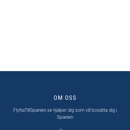
OM OSS
FlyttaTillSpanien.se hjälper dig som vill bosätta dig i
Spanien